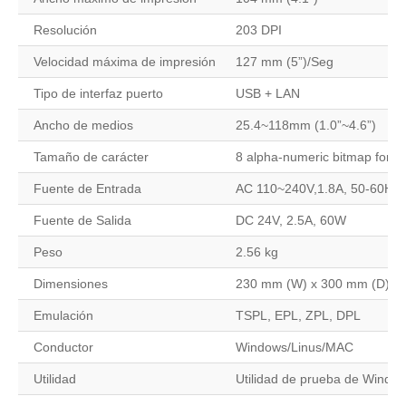
Resolución
203 DPI
Velocidad máxima de impresión
127 mm (5”)/Seg
Tipo de interfaz puerto
USB + LAN
Ancho de medios
25.4~118mm (1.0”~4.6”)
Tamaño de carácter
8 alpha-numeric bitmap fonts
Fuente de Entrada
AC 110~240V,1.8A, 50-60Hz
Fuente de Salida
DC 24V, 2.5A, 60W
Peso
2.56 kg
Dimensiones
230 mm (W) x 300 mm (D) x
Emulación
TSPL, EPL, ZPL, DPL
Conductor
Windows/Linus/MAC
Utilidad
Utilidad de prueba de Window