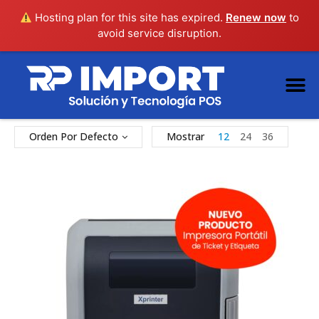
Hosting plan for this site has expired.
Renew now
to
avoid service disruption.
Orden Por Defecto
Mostrar
12
24
36