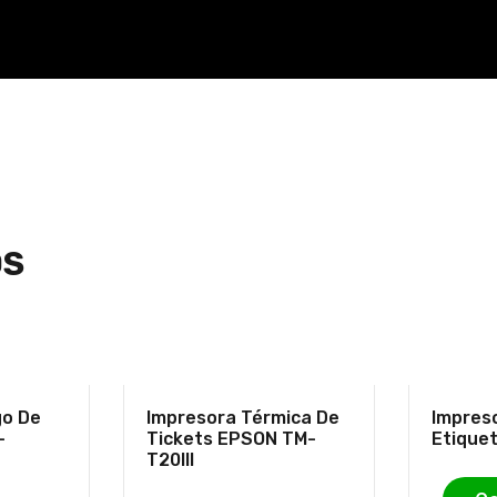
OS
go De
Impresora Térmica De
Impres
-
Tickets EPSON TM-
Etique
T20III