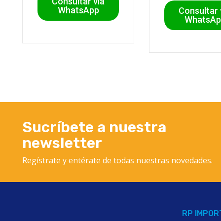
Consultar vía
WhatsApp
Consultar 
WhatsAp
Sucríbete a nuestra
newsletter
Regístrate y entérate
de todas nuestras novedades.
RP IMPOR