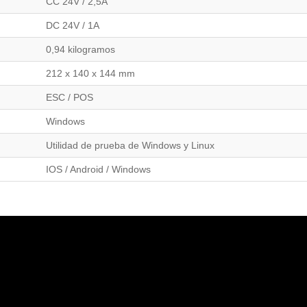
CC 24V / 2,5A
DC 24V / 1A
0,94 kilogramos
212 x 140 x 144 mm
ESC / POS
Windows
Utilidad de prueba de Windows y Linux
IOS / Android / Windows